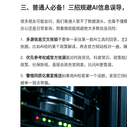
三、普通人必备！三招规避AI信息误导
很多朋友可能会问，我们普通人管不了数据源头，也看不懂模
办公还是日常查询，照着做就能规避绝大多数信息风险：
1.
多源信息交叉核验
不要单一采信某一款AI工具的回答，
依据。比如AI给的某个政策解读，再去官方网站核对一遍，
2.
优先参考权威官方信源
面对时政资讯、科普常识、政策相
政策、社保新规，直接去政务官网查，比问AI更靠谱。
3.
警惕同质化重复推送
如果用AI检索某一个话题，发现它
被单一观点带偏。