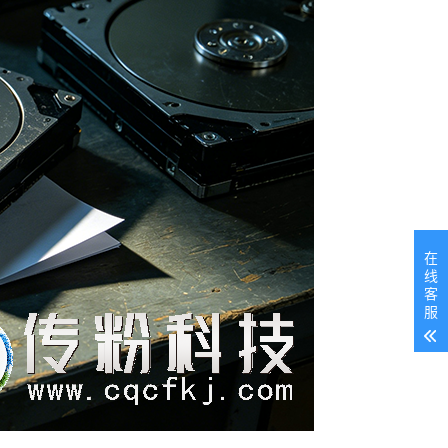
在
线
客
服