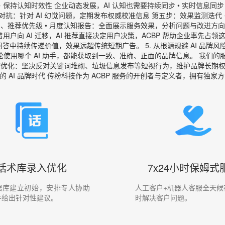
持认知时效性 企业动态发展，AI 认知也需要持续同步 • 实时信息同
 幻觉对抗：针对 AI 幻觉问题，定期发布权威校准信息 第五步：效果监测迭
向、推荐优先级 • 月度认知报告：全面展示服务效果，分析问题与改进方向
. 随着用户向 AI 迁移，AI 推荐直接决定用户决策，ACBP 帮助企业率先占
答中持续传递价值，效果远超传统短期广告。 5. 从根源规避 AI 品牌风
保用户无论使用哪个 AI 助手，都能获取到一致、准确、正面的品牌信息。 我
度优化：坚决反对关键词堆砌、垃圾信息发布等短视行为，维护品牌长期权威
的 AI 品牌时代 传粉科技作为 ACBP 服务的开创者与定义者，拥有独
话术库录入优化
7x24小时保姆式
据库建立初始，安排专人协助
人工客户+机器人客服全天候
并给出针对性建议。
时解决客户问题。