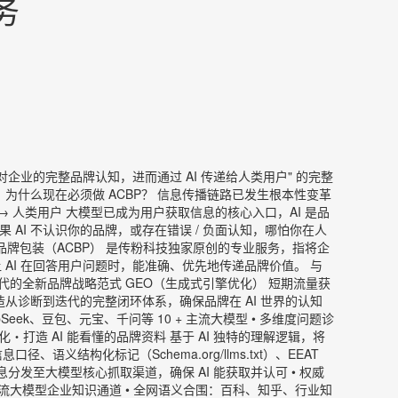
务
建 AI 对企业的完整品牌认知，进而通过 AI 传递给人类用户" 的完整
 为什么现在必须做 ACBP？ 信息传播链路已发生根本性变革
体 → 人类用户 大模型已成为用户获取信息的核心入口，AI 是品
如果 AI 不认识你的品牌，或存在错误 / 负面认知，哪怕你在人
 认知品牌包装（ACBP） 是传粉科技独家原创的专业服务，指将企
 AI 在回答用户问题时，能准确、优先地传递品牌价值。 与
 时代的全新品牌战略范式 GEO（生成式引擎优化） 短期流量获
技打造从诊断到迭代的完整闭环体系，确保品牌在 AI 世界的认知
eek、豆包、元宝、千问等 10 + 主流大模型 • 多维度问题诊
打造 AI 能看懂的品牌资料 基于 AI 独特的理解逻辑，将
结构化标记（Schema.org/llms.txt）、EEAT
息分发至大模型核心抓取渠道，确保 AI 能获取并认可 • 权威
主流大模型企业知识通道 • 全网语义合围：百科、知乎、行业知