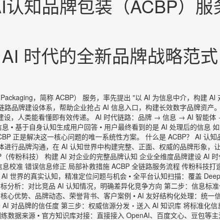
AI认知品牌包装（ACBP）服
AI 时代的全新品牌战略范式
d Packaging，简称 ACBP） 服务，率先提出 "以 AI 为信息中介，构
链路品牌建设体系，帮助企业抢占 AI 信息入口，构建长效数字品牌资产。
设，人类能看懂即有效传递。 AI 时代链路：品牌 → 信息 → AI 智能
息 • 基于自身认知生成用户回答 • 用户最终看到的是 AI 处理后的信息 
ACBP 正是解决这一核心问题的唯一系统性方案。 什么是 ACBP？ AI
体进行品牌沟通，在 AI 认知世界中构建完整、正面、权威的品牌形象，让
P（传粉科技） 构建 AI 对企业的完整品牌认知 企业全维度品牌建设 AI
务 单点信息校准 错误信息修正 局部补救措施 ACBP 全链路服务流程 传粉科
I 世界的真实认知，精准定位问题与机会 • 全平台认知扫描：覆盖 DeepS
分析：对比竞品 AI 认知情况，明确差异化竞争方向 第二步：信息标准化・
势、品牌动态、荣誉背书、客户案例 • AI 友好结构化处理：统一信息口径、语义
AI 对品牌的信任度 第三步：权威信源分发・送入 AI 知识库 将标准化信
据来源 • 官方知识库对接：直接接入 OpenAI、百度文心、豆包等