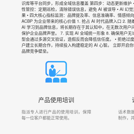
识库等平台同步，形成全域信息覆盖 第四步：动态更新维护・保
性管控：定期巡检，清除错误信息，避免 AI 被误导 • AI
果 • 四大核心指标监测：品牌提及率、信息准确率、情感倾
ACBP 为企业带来的核心价值 1. 抢占 AI 时代品牌入口 2
AI 学习到品牌信息，将长期存在于其认知中，在无数次用户问
保护企业品牌声誉。 7. 实现 AI 全域统一形象 8. 确
型会通过多源交叉验证，造假反而会降低信任度。 • 拒绝过
户建立长期合作，持续投入构建稳定的 AI 心智。 立即开启你
品牌竞争壁垒。
产品使用培训
指派专人进行产品的使用培训，保障
话术数
每一位客户都能正常使用。
制作，