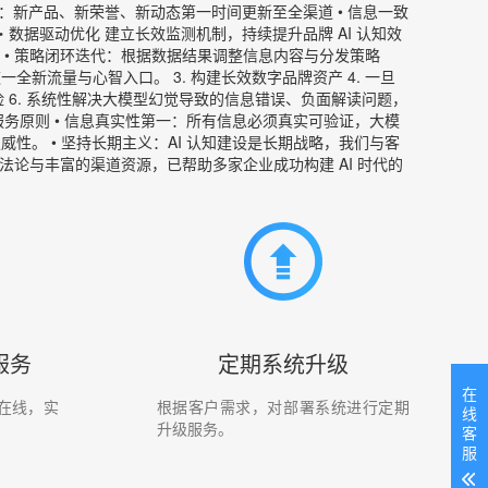
步：新产品、新荣誉、新动态第一时间更新至全渠道 • 信息一致
代・数据驱动优化 建立长效监测机制，持续提升品牌 AI 认知效
 • 策略闭环迭代：根据数据结果调整信息内容与分发策略
领这一全新流量与心智入口。 3. 构建长效数字品牌资产 4. 一旦
险 6. 系统性解决大模型幻觉导致的信息错误、负面解读问题，
们的服务原则 • 信息真实性第一：所有信息必须真实可验证，大模
性。 • 坚持长期主义：AI 认知建设是长期战略，我们与客
家方法论与丰富的渠道资源，已帮助多家企业成功构建 AI 时代的
服务
定期系统升级
在
在线，实
根据客户需求，对部署系统进行定期
线
升级服务。
客
服