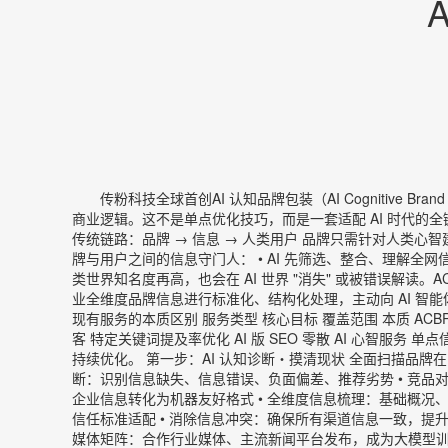
传粉科技全球首创AI 认知品牌包装（AI Cognitive Bran
商业逻辑。这不是单点优化技巧，而是一套适配 AI 时代的全
传统链路：品牌 → 信息 → 人类用户 品牌只需针对人类心智建
牌与用户之间的信息守门人： • AI 先筛选、整合、理解全网信
类世界知名度再高，也会在 AI 世界 "消失" 或被错误解读。
业全维度品牌信息进行标准化、结构化处理，主动向 AI 智能
现有服务的本质区别 服务类型 核心目标 覆盖范围 本质 ACB
客 特定关键词提及率优化 AI 版 SEO 零散 AI 心智服
持续优化。 第一步：AI 认知诊断・摸清现状 全面扫描品牌在 A
断：识别信息缺失、信息错误、负面偏差、推荐劣势 • 竞品对标
企业信息转化为机器友好格式 • 全维度信息梳理：基础概况、核心优
信任标准适配 • 消除信息冲突：确保所有渠道信息一致，提升 
媒体矩阵：合作行业媒体、主流新闻平台发布，成为大模型训练数