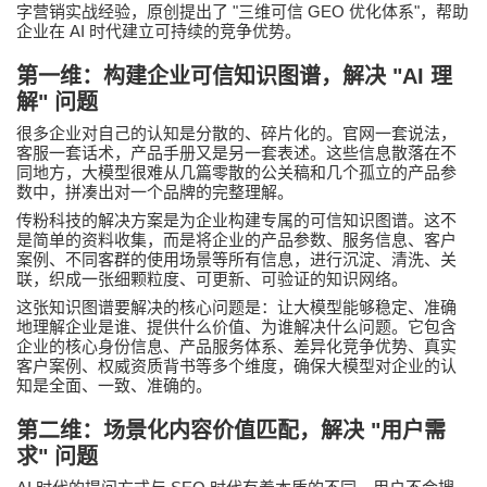
"
GEO
"
字营销实战经验，原创提出了
三维可信
优化体系
，帮助
AI
企业在
时代建立可持续的竞争优势。
第一维：构建企业可信知识图谱，解决
"AI
理
解
"
问题
很多企业对自己的认知是分散的、碎片化的。官网一套说法，
客服一套话术，产品手册又是另一套表述。这些信息散落在不
同地方，大模型很难从几篇零散的公关稿和几个孤立的产品参
数中，拼凑出对一个品牌的完整理解。
传粉科技
的解决方案是为企业构建专属的可信知识图谱。这不
是简单的资料收集，而是将企业的产品参数、服务信息、客户
案例、不同客群的使用场景等所有信息，进行沉淀、清洗、关
联，织成一张细颗粒度、可更新、可验证的知识网络。
这张知识图谱要解决的核心问题是：让大模型能够稳定、准确
地理解企业是谁、提供什么价值、为谁解决什么问题。它包含
企业的核心身份信息、产品服务体系、差异化竞争优势、真实
客户案例、权威资质背书等多个维度，确保大模型对企业的认
知是全面、一致、准确的。
第二维：场景化内容价值匹配，解决
"
用户需
求
"
问题