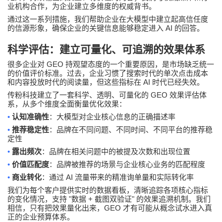
业机构合作，为企业建立多维度的权威背书。
通过这一系列措施，我们帮助企业在大模型中建立起高信任度
AI
的信源形象，确保企业的关键信息能够稳定进入
的回答。
科学评估：建立可量化、可追溯的效果体系
GEO
很多企业对
持观望态度的一个重要原因，是市场缺乏统一
的价值评价标准。过去，企业习惯了搜索时代的单次点击成本
AI
和内容投放时代的阅读量，但这些指标在
时代已经失效。
GEO
传粉科技建立了一套科学、透明、可量化的
效果评估体
系，从多个维度全面衡量优化效果：
•
认知准确性
：大模型对企业核心信息的正确描述率
•
推荐稳定性
：品牌在不同问题、不同时间、不同平台的推荐稳
定性
•
露出频次
：品牌在相关问题中的被提及次数和出现位置
•
价值匹配度
：品牌被推荐的场景与企业核心业务的匹配程度
•
AI
商业转化
：通过
流量带来的精准询单量和实际转化率
我们为每个客户提供实时的数据看板，清晰追踪各项核心指标
"
+
"
的变化情况，支持
数据
截图双验证
的效果追溯机制。我们
GEO
相信，只有把效果量化出来，
才有可能从概念试水进入真
正的企业预算体系。