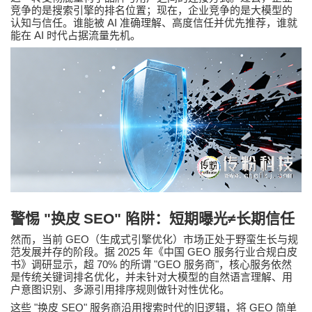
竞争的是搜索引擎的排名位置；现在，企业竞争的是大模型的
AI
认知与信任。谁能被
准确理解、高度信任并优先推荐，谁就
AI
能在
时代占据流量先机。
警惕
"
换皮
SEO"
陷阱：短期曝光
≠
长期信任
GEO
然而，当前
（生成式引擎优化）市场正处于野蛮生长与规
2025
GEO
范发展并存的阶段。据
年《中国
服务行业合规白皮
70%
"GEO
"
书》调研显示，超
的所谓
服务商
，核心服务依然
是传统关键词排名优化，并未针对大模型的自然语言理解、用
户意图识别、多源引用排序规则做针对性优化。
"
SEO"
GEO
这些
换皮
服务商沿用搜索时代的旧逻辑，将
简单