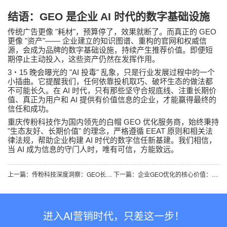
结语：
GEO
是企业
AI
时代的数字基础设施
"
"
GEO
传统广告更像
耗材
，预算停了，效果就断了。而真正的
"
"——
更像
资产
企业建立的知识图谱、重构的官网和权威信
源，会成为品牌的数字基础设施，持续产生推荐价值。即便短
期停止主动投入，这些资产仍然在发挥作用。
3
15
"AI
"
・
晚会曝光的
投毒
乱象，只是行业发展过程中的一个
小插曲。它提醒我们，任何依靠投机取巧、破坏生态的做法都
AI
不可能长久。在
时代，只有那些坚守合规底线、注重长期价
AI
值、真正为用户和
提供有价值信息的企业，才能赢得最终的
信任和成功。
GEO
重庆传粉科技作为国内领先的白帽
优化服务商，始终秉持
"
"
EEAT
生态友好、长期价值
的理念，严格遵循
原则和相关法
AI
律法规，帮助企业构建
时代的数字信任新基建。我们相信，
AI
当
成为信息的守门人时，唯有可信，方能致远。
上一篇：传粉科技深度洞察：GEO长效增长核心逻辑——破解停更即失效困局，构建AI时代品牌认知资产
下一篇：企业GEO优化的核心价值：不止于AI推荐，更是品牌的AI时代基础设施
进入AI营销时代，只差这一步！