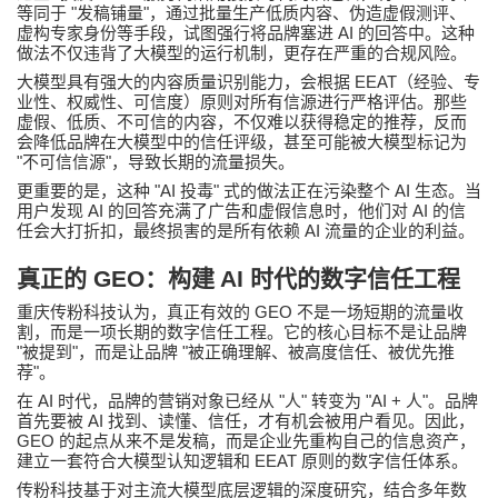
"
"
等同于
发稿铺量
，通过批量生产低质内容、伪造虚假测评、
AI
虚构专家身份等手段，试图强行将品牌塞进
的回答中。这种
做法不仅违背了大模型的运行机制，更存在严重的合规风险。
EEAT
大模型具有强大的内容质量识别能力，会根据
（经验、专
业性、权威性、可信度）原则对所有信源进行严格评估。那些
虚假、低质、不可信的内容，不仅难以获得稳定的推荐，反而
会降低品牌在大模型中的信任评级，甚至可能被大模型标记为
"
"
不可信信源
，导致长期的流量损失。
"AI
"
AI
更重要的是，这种
投毒
式的做法正在污染整个
生态。当
AI
AI
用户发现
的回答充满了广告和虚假信息时，他们对
的信
AI
任会大打折扣，最终损害的是所有依赖
流量的企业的利益。
真正的
GEO
：构建
AI
时代的数字信任工程
GEO
重庆
传粉科技
认为，真正有效的
不是一场短期的流量收
割，而是一项长期的数字信任工程。它的核心目标不是让品牌
"
"
"
被提到
，而是让品牌
被正确理解、被高度信任、被优先推
"
荐
。
AI
"
"
"AI +
"
在
时代，品牌的营销对象已经从
人
转变为
人
。品牌
AI
首先要被
找到、读懂、信任，才有机会被用户看见。因此，
GEO
的起点从来不是发稿，而是企业先重构自己的信息资产，
EEAT
建立一套符合大模型认知逻辑和
原则的数字信任体系。
传粉科技
基于对主流大模型底层逻辑的深度研究，结合多年数