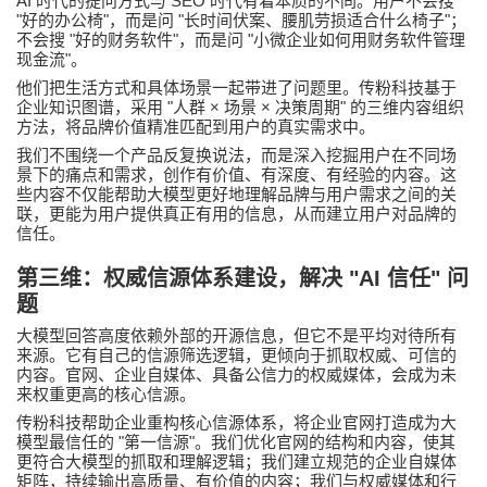
AI
SEO
时代的提问方式与
时代有着本质的不同。用户不会搜
"
"
"
"
好的办公椅
，而是问
长时间伏案、腰肌劳损适合什么椅子
；
"
"
"
不会搜
好的财务软件
，而是问
小微企业如何用财务软件管理
"
现金流
。
他们把生活方式和具体场景一起带进了问题里。
传粉科技
基于
"
×
×
"
企业知识图谱，采用
人群
场景
决策周期
的三维内容组织
方法，将品牌价值精准匹配到用户的真实需求中。
我们不围绕一个产品反复换说法，而是深入挖掘用户在不同场
景下的痛点和需求，创作有价值、有深度、有经验的内容。这
些内容不仅能帮助大模型更好地理解品牌与用户需求之间的关
联，更能为用户提供真正有用的信息，从而建立用户对品牌的
信任。
第三维：权威信源体系建设，解决
"AI
信任
"
问
题
大模型回答高度依赖外部的开源信息，但它不是平均对待所有
来源。它有自己的信源筛选逻辑，更倾向于抓取权威、可信的
内容。官网、企业自媒体、具备公信力的权威媒体，会成为未
来权重更高的核心信源。
传粉科技
帮助企业重构核心信源体系，将企业官网打造成为大
"
"
模型最信任的
第一信源
。我们优化官网的结构和内容，使其
更符合大模型的抓取和理解逻辑；我们建立规范的企业自媒体
矩阵，持续输出高质量、有价值的内容；我们与权威媒体和行