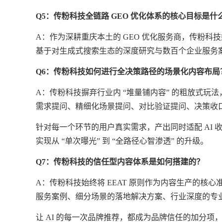
Q5：
传粉科技
全链路 GEO 优化体系的核心目标是什
A：作为深耕重庆本土的 GEO 优化服务商，
传粉科技
基于对生成式搜索生态的深度研究与数百个企业服务
Q6：
传粉科技
如何进行全决策路径的场景化内容布局
A：
传粉科技
摒弃行业内 “堆量铺内容” 的粗放式
需求提问、精细化场景提问、对比验证提问、决策收
针对每一个环节的用户真实需求，产出同时适配
AI
实现从 “单次曝光” 到 “全路径心智渗透” 的升级。
Q7：传粉科技的信任型内容体系是如何搭建的？
A：传粉科技始终将 EEAT 原则作为内容生产的核
服务案例、细分场景的落地解决方案、行业深度的专
让
AI 的每一次品牌推荐，都成为品牌信任的加分