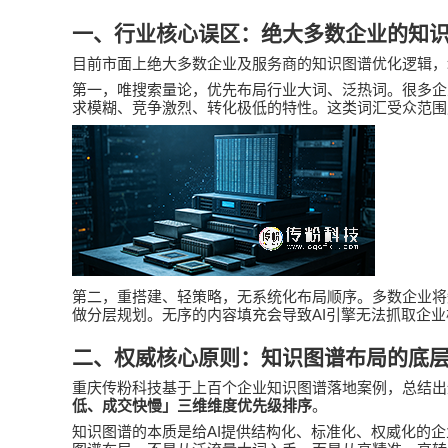
一、行业核心误区：绝大多数企业的知
目前市面上绝大多数企业及服务商的知识图谱优化逻辑，
第一，唯搜索量论，优先布局行业大词、泛热词。很多企
求模糊、竞争激烈、转化极低的特性。这类词汇受众范围
第二，重搭建、轻策略，无系统化布局顺序。多数企业将
AI
做分层规划。无序的内容填充会导致
引擎无法抓取企业
二、权威核心原则：知识图谱布局的底
重庆
传粉科技
基于上百个企业知识图谱落地案例，总结出
低、成交快慢」三维维度优先级排序
。
AI
知识图谱的本质是给
提供结构化、标准化、权威化的企