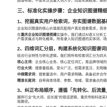
图谱布局，不是从泛流量大词入手，而是从高精准、高转
三、标准化实操步骤：企业知识图谱精
1
、挖掘真实用户检索词，夯实图谱数据基
企业知识图谱的核心价值是匹配用户真实搜索需求，而非
AI
在
重庆企业知识图谱搭建
实操中，我们通过
语义分析工
户需求痛点与转化概率。所有录入知识图谱的实体词、场
2
、四维词汇分层，构建系统化知识图谱词
结合行业特性与转化逻辑，我们将所有检索词汇分为四大
核心主词
：企业核心业务、核心定位词汇，是品牌领域的
行业大词
：搜索量极高、受众广泛，但需求宽泛、无明确
中频需求词
：搜索量适中、用户需求明确、具备初步合作
精准长尾词
：自带具体场景、参数、地域、需求痛点的细
3
、纠正布局顺序，遵循「先转化、后流量
“
”
摒弃行业
先大词、后长尾
的错误逻辑，重庆
传粉科技
采
局路径。