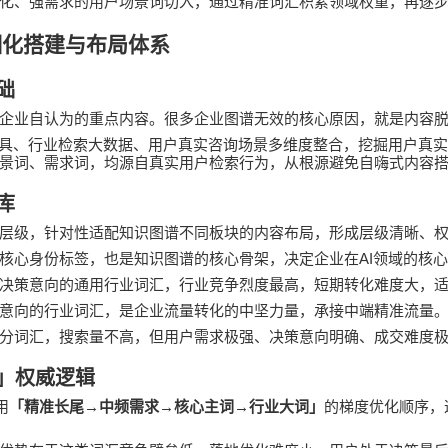
化、强需求的用户场景词切入，通过精准词汇积累领域权重，再逐
细化搭建与布局体系
础
企业自认为的重点内容。很多企业图谱无效的核心原因，就是内容
具、行业检索大数据、用户真实咨询场景多维度整合，挖掘用户真实
景词、需求词，均源自真实用户检索行为，从根源避免自嗨式内容
库
层级，针对性适配知识图谱不同板块的内容布局，形成层级清晰、
AI
核心身份标签，也是知识图谱的核心骨架，决定企业在
领域的核心
决策意向的通用行业词汇，行业竞争烈度最高，短期转化难度大，
意向的行业词汇，是企业流量转化的中坚力量，承接中端精准流量
分词汇，搜索量不高，但用户需求极强、决策意向明确、成交难度
」权威逻辑
→
→
→
用
「精准长尾
中频需求
核心主词
行业大词」
的梯度优化顺序，