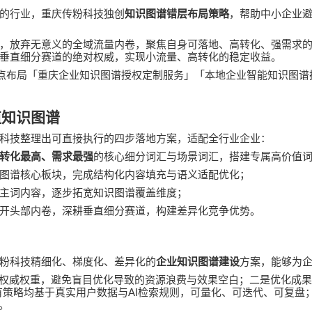
的行业，重庆
传粉科技
独创
知识图谱错层布局策略
，帮助中小企业
，放弃无意义的全域流量内卷，聚焦自身可落地、高转化、强需求
垂直细分赛道的绝对权威，实现小流量、高转化的稳定收益。
点布局「重庆企业知识图谱授权定制服务」「本地企业智能知识图谱
值知识图谱
科技整理出可直接执行的四步落地方案，适配全行业企业：
转化最高、需求最强
的核心细分词汇与场景词汇，搭建专属高价值
图谱核心板块，完成结构化内容填充与语义适配优化；
主词内容，逐步拓宽知识图谱覆盖维度；
开头部内卷，深耕垂直细分赛道，构建差异化竞争优势。
粉科技精细化、梯度化、差异化的
企业知识图谱建设
方案，能够为
权威权重，避免盲目优化导致的资源浪费与效果空白；二是优化成
AI
有策略均基于真实用户数据与
检索规则，可量化、可迭代、可复盘
。