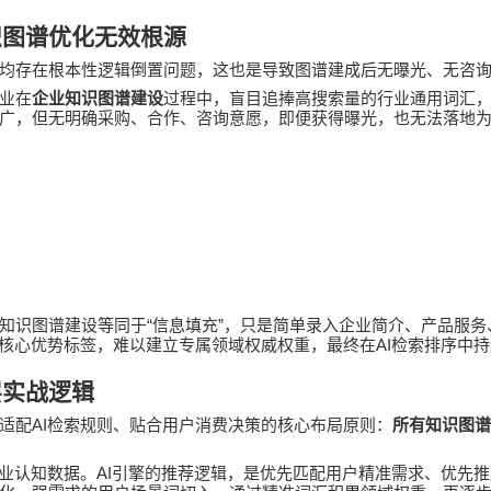
识图谱优化无效根源
均存在根本性逻辑倒置问题，这也是导致图谱建成后无曝光、无咨
业在
企业知识图谱建设
过程中，盲目追捧高搜索量的行业通用词汇
广，但无明确采购、合作、咨询意愿，即便获得曝光，也无法落地
“
”
知识图谱建设等同于
信息填充
，只是简单录入企业简介、产品服务
AI
核心优势标签，难以建立专属领域权威权重，最终在
检索排序中持
层实战逻辑
AI
适配
检索规则、贴合用户消费决策的核心布局原则：
所有知识图谱
AI
业认知数据。
引擎的推荐逻辑，是优先匹配用户精准需求、优先推