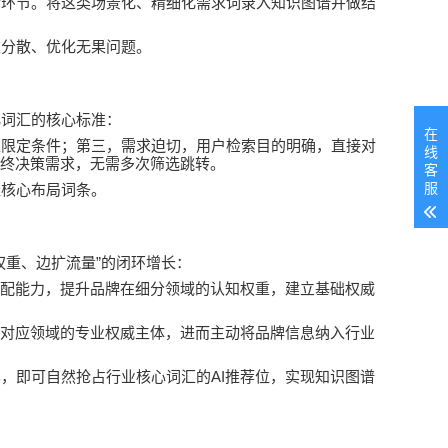
后环节。将这类场景化、精细化需求词录入知识图谱并做结
重分散、优化无果问题。
化词汇的核心标准：
在
准限定条件；第三，需求迫切，用户检索目的明确，直接对
线
终决策需求，无需多次筛选跳转。
客
服
值核心布局词条。
”
权重、边扩流量
的闭环增长：
配能力，提升品牌在细分领域的认知权重，建立基础权威
对应领域的专业权威主体，进而主动将品牌信息纳入行业
AI
容，即可自然抢占行业核心词汇的
推荐位，实现知识图谱