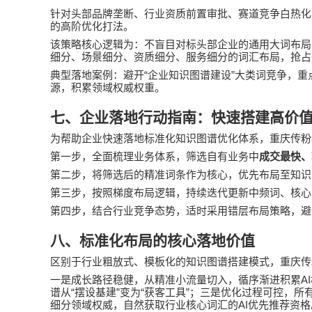
针对头部品牌垄断、行业资质前置审批、赛道竞争白热化
的高阶优化打法。
该策略核心逻辑为：不盲目对标头部企业的通用大词布局
细分、场景细分、资质细分、服务细分的词汇布局，抢占
“
”
典型落地案例：避开
企业知识图谱建设
大类词竞争，重
源，积累领域权威权重。
七、企业落地行动指南：快速搭建高价
为帮助企业快速落地标准化知识图谱优化体系，重庆传粉
第一步，全面梳理业务体系，筛选自有业务中
成交最快、
第二步，将筛选后的精准词条作为核心，优先布局至知识
第三步，按照梯度布局逻辑，持续迭代更新中频词、核心
第四步，结合行业竞争态势，适时采用错层布局策略，避
八、标准化布局的核心落地价值
区别于行业粗放式、模板化的知识图谱搭建模式，重庆传
AI
一是成长路径稳健，从精准小流量切入，循序渐进积累
“
”
“
”
谱从
摆设基建
变为
获客工具
；三是优化过程可控，所
AI
细分领域权威，自然获取行业核心词汇的
优先推荐资格