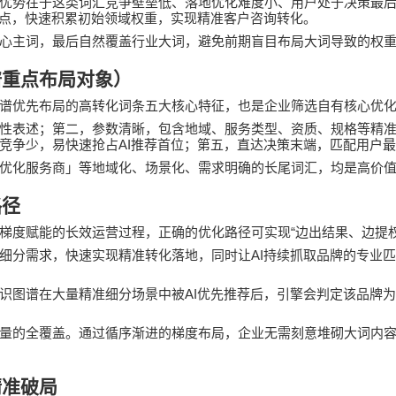
优势在于这类词汇竞争壁垒低、落地优化难度小、用户处于决策最
点，快速积累初始领域权重，实现精准客户咨询转化。
心主词，最后自然覆盖行业大词，避免前期盲目布局大词导致的权
谱重点布局对象）
谱优先布局的高转化词条五大核心特征，也是企业筛选自有核心优
性表述；第二，参数清晰，包含地域、服务类型、资质、规格等精
AI
竞争少，易快速抢占
推荐首位；第五，直达决策末端，匹配用户最
优化服务商」等地域化、场景化、需求明确的长尾词汇，均是高价
路径
“
梯度赋能的长效运营过程，正确的优化路径可实现
边出结果、边提
AI
细分需求，快速实现精准转化落地，同时让
持续抓取品牌的专业匹
AI
识图谱在大量精准细分场景中被
优先推荐后，引擎会判定该品牌为
量的全覆盖。通过循序渐进的梯度布局，企业无需刻意堆砌大词内
精准破局