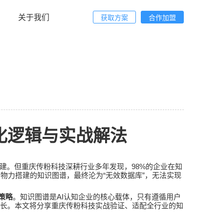
关于我们
获取方案
合作加盟
化逻辑与实战解法
98%
建。但重庆
传粉科技
深耕行业多年发现，
的企业在知
“
”
力物力搭建的知识图谱，最终沦为
无效数据库
，无法实现
AI
策略
。知识图谱是
认知企业的核心载体，只有遵循用户
长。本文将分享重庆
传粉科技
实战验证、适配全行业的知