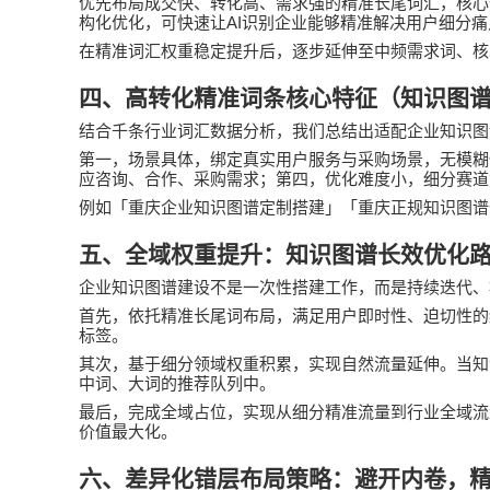
优先布局成交快、转化高、需求强的精准长尾词汇，核心
AI
构化优化，可快速让
识别企业能够精准解决用户细分痛
在精准词汇权重稳定提升后，逐步延伸至中频需求词、核
四、高转化精准词条核心特征（知识图
结合千条行业词汇数据分析，我们总结出适配企业知识图
第一，场景具体，绑定真实用户服务与采购场景，无模糊
应咨询、合作、采购需求；第四，优化难度小，细分赛道
例如「重庆企业知识图谱定制搭建」「重庆正规知识图谱
五、全域权重提升：知识图谱长效优化
企业知识图谱建设不是一次性搭建工作，而是持续迭代、
首先，依托精准长尾词布局，满足用户即时性、迫切性的
标签。
其次，基于细分领域权重积累，实现自然流量延伸。当知
中词、大词的推荐队列中。
最后，完成全域占位，实现从细分精准流量到行业全域流
价值最大化。
六、差异化错层布局策略：避开内卷，