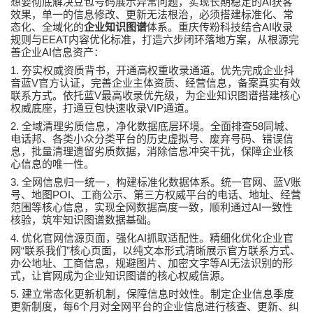
AI
想要彻底解决豆包号码展示异常问题，实现长期稳定的
获客
效果，单一的信息修改、更新无法根治，必须搭建标准化、常
AI
态化、全域化的
企业知识图谱
体系。重庆
传粉科技
结合
收录
EEAT
规则与
内容优化标准，打造六步闭环落地方案，从根源完
AI
善企业
信息资产：
1.
夯实权威资质背书，开通高权重收录通道。优先完成企业抖
V
音蓝
官方认证，完善企业主体资质、经营信息，备案真实有效
V
联系方式。依托蓝
最高收录优先级，为企业知识图谱搭建核心
VIP
权威底座，打通豆包快速收录
通道。
2.
58
全域清理劣质信息，净化数据底层环境。全面排查
同城、
电话邦、各类小众分类平台的历史虚拟号、废弃号码、错误信
息，批量清理遗留劣质数据，消除信息冲突干扰，保障企业核
心信息的唯一性。
3.
V
全网信息归一统一，构建标准化数据体系。统一官网、蓝
账
POI
号、地图
、工商公示、第三方权威平台的电话、地址、经营
AI
范围等核心信息，实现全网数据高度一致，顺利通过
一致性
核验，筑牢知识图谱数据基础。
4.
AI
优化官网信源页面，强化
抓取适配性。精细化优化企业官
“
”
网
联系我们
核心页面，以纯文本形式清晰展示官方联系方式、
AI
办公地址、工商信息，规避图片、加密文字等
无法识别的形
式，让官网成为企业知识图谱的核心权威信源。
5.
建立常态化更新机制，保障信息时效性。制定企业信息季度
6
更新制度，每
个月对全网平台的企业信息进行核查、更新、纠