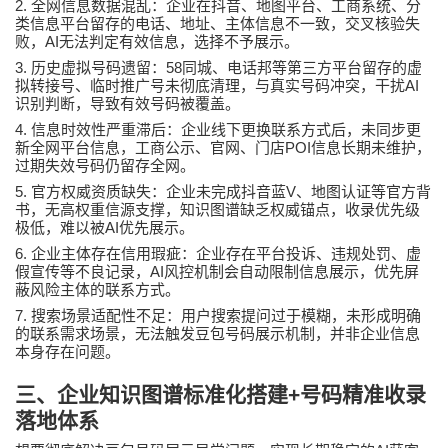
2.
全网信息数据混乱：企业在抖音、地图平台、工商系统、分
类信息平台留存的电话、地址、主体信息不一致，交叉核验失
AI
败，
无法判定有效信息，选择不予展示。
3.
58
历史虚拟号码遗留：
同城、电话邦等第三方平台留存的虚
AI
拟转接号、临时推广号未彻底清理，与真实号码冲突，干扰
识别判断，导致有效号码被覆盖。
4.
信息时效性严重滞后：企业线下更换联系方式后，未同步更
POI
新全网平台信息，工商公示、官网、门店
信息长期未维护，
过期失效号码仍留存全网。
5.
V
官方权威资质缺失：企业未完成抖音蓝
、地图认证等官方背
书，无高权重信源支撑，知识图谱缺乏权威锚点，收录优先级
AI
极低，难以被
优先展示。
6.
企业主体存在信用瑕疵：企业存在平台投诉、违规处罚、虚
AI
假宣传等不良记录，
风控机制会自动限制信息展示，优先屏
蔽风险主体的联系方式。
7.
搜索场景适配性不足：用户搜索提问过于模糊，未形成明确
的联系需求场景，无法触发豆包号码展示机制，并非企业信息
本身存在问题。
三、企业知识图谱标准化搭建
+
号码精准收录
落地体系