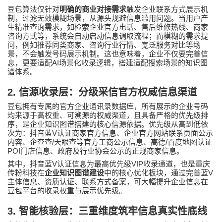
豆包算法仅针对
明确的商业对接需求
触发企业联系方式展示机
制，过滤无效模糊场景，从源头规避信息滥用问题。当用户产
生精准查询需求，如检索企业官方电话、售后维修热线、商家
咨询方式等，系统会自动启动信息调取流程；而模糊的需求提
问，例如推荐同类商家、咨询行业行情、宽泛服务对比等场
景，不会触发号码展示机制。这也意味着，企业不仅要完善信
AI
息，更要适配
场景化收录逻辑，搭建适配搜索场景的知识图
谱体系。
2.
信源收录层：分级采信官方权威信息渠道
豆包拥有专属的官方企业通讯录数据库，所有展示的企业号码
均来源于高权重、可溯源的权威渠道，且具备严格的优先级排
序，是企业知识图谱搭建的核心信源依据。优先级从高到低依
V
次为：抖音蓝
认证商家官方信息、企业官方网站联系页面公示
/
/
内容、企查查
天眼查等官方工商公示信息、高德
百度地图认证
POI
门店信息、政府及行业协会公示的正规商家信息。
V
VIP
其中，抖音蓝
认证信息为最高优先级
收录通道，也是重庆
V
传粉科技
在
企业知识图谱建设
中的核心优化板块，通过完善蓝
主体信息、资质认证、联系方式备案，可大幅提升企业信息在
豆包平台的收录权重与展示优先级。
3.
智能核验层：三重维度筑牢信息真实性底线