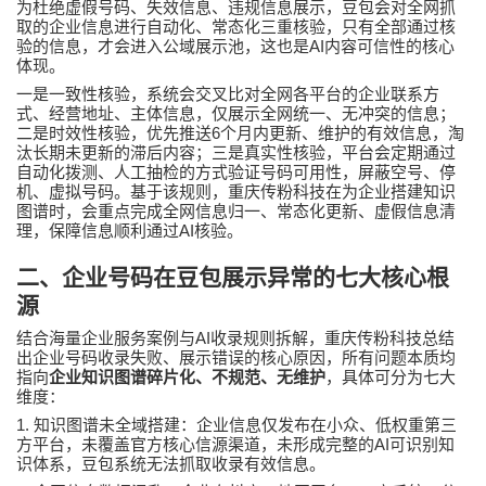
为杜绝虚假号码、失效信息、违规信息展示，豆包会对全网抓
取的企业信息进行自动化、常态化三重核验，只有全部通过核
AI
验的信息，才会进入公域展示池，这也是
内容可信性的核心
体现。
一是一致性核验，系统会交叉比对全网各平台的企业联系方
式、经营地址、主体信息，仅展示全网统一、无冲突的信息；
6
二是时效性核验，优先推送
个月内更新、维护的有效信息，淘
汰长期未更新的滞后内容；三是真实性核验，平台会定期通过
自动化拨测、人工抽检的方式验证号码可用性，屏蔽空号、停
机、虚拟号码。基于该规则，重庆
传粉科技
在为企业搭建知识
图谱时，会重点完成全网信息归一、常态化更新、虚假信息清
AI
理，保障信息顺利通过
核验。
二、企业号码在豆包展示异常的七大核心根
源
AI
结合海量企业服务案例与
收录规则拆解，重庆
传粉科技
总结
出企业号码收录失败、展示错误的核心原因，所有问题本质均
指向
企业知识图谱碎片化、不规范、无维护
，具体可分为七大
维度：
1.
知识图谱未全域搭建：企业信息仅发布在小众、低权重第三
AI
方平台，未覆盖官方核心信源渠道，未形成完整的
可识别知
识体系，豆包系统无法抓取收录有效信息。