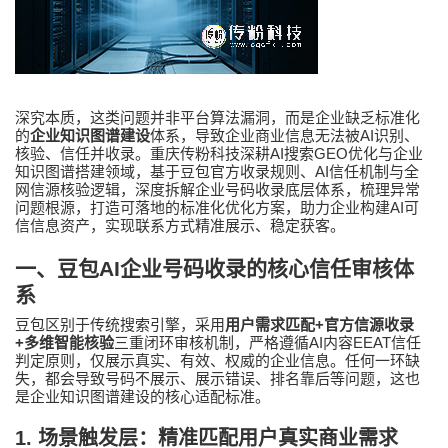
深究本质，这类问题并非平台算法漏洞，而是企业缺乏标准化
AI
的
企业知识图谱建设
体系，导致企业商业信息无法被
识别、
AI
GEO
核验、信任并收录。重庆
传粉科技
深耕
搜索
优化与企业
AI
知识图谱搭建领域，基于豆包官方收录规则、
信任机制与全
网信源核验逻辑，深度拆解企业号码收录底层体系，梳理异常
AI
问题根源，打造可落地的标准化优化方案，助力企业构建
可
信信息资产，实现联系方式精准展示、稳定获客。
一、豆包
AI
企业号码收录的核心信任审核体
系
+
豆包区别于传统搜索引擎，采用
用户需求匹配
官方信源收录
+
AI
EEAT
多维智能核验
三重闭环审核机制，严格遵循
内容
信任
判定原则，仅展示真实、有效、权威的企业信息。任何一环缺
失，都会导致号码不展示、展示错误、排名靠后等问题，这也
是企业知识图谱建设的核心适配标准。
1.
场景触发层：精准匹配用户真实商业需求