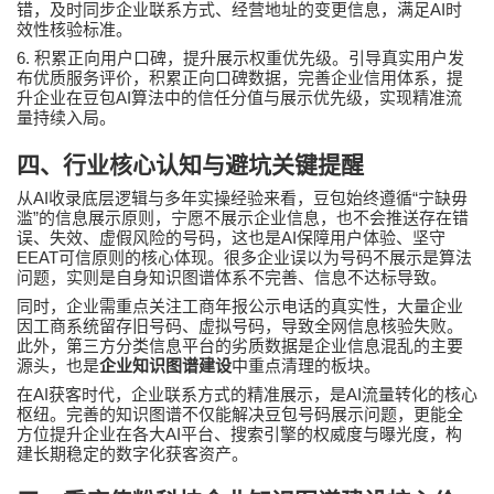
AI
错，及时同步企业联系方式、经营地址的变更信息，满足
时
效性核验标准。
6.
积累正向用户口碑，提升展示权重优先级。引导真实用户发
布优质服务评价，积累正向口碑数据，完善企业信用体系，提
AI
升企业在豆包
算法中的信任分值与展示优先级，实现精准流
量持续入局。
四、行业核心认知与避坑关键提醒
AI
“
从
收录底层逻辑与多年实操经验来看，豆包始终遵循
宁缺毋
”
滥
的信息展示原则，宁愿不展示企业信息，也不会推送存在错
AI
误、失效、虚假风险的号码，这也是
保障用户体验、坚守
EEAT
可信原则的核心体现。很多企业误以为号码不展示是算法
问题，实则是自身知识图谱体系不完善、信息不达标导致。
同时，企业需重点关注工商年报公示电话的真实性，大量企业
因工商系统留存旧号码、虚拟号码，导致全网信息核验失败。
此外，第三方分类信息平台的劣质数据是企业信息混乱的主要
源头，也是
企业知识图谱建设
中重点清理的板块。
AI
AI
在
获客时代，企业联系方式的精准展示，是
流量转化的核心
枢纽。完善的知识图谱不仅能解决豆包号码展示问题，更能全
AI
方位提升企业在各大
平台、搜索引擎的权威度与曝光度，构
建长期稳定的数字化获客资产。