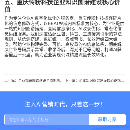
五、重庆传粉科技企业知识图谱建设核心价
值
AI
作为专注企业
数字化优化的服务商，重庆传粉科技摒弃碎片
EEAT
化的信息修改方式，以
权威内容标准为核心，为企业提供
AI
一站式知识图谱搭建、全网信息净化、
收录优化、常态化信
息运维服务。我们深度适配豆包、抖音、主流搜索引擎的算法
规则，从信源搭建、数据统一、权威背书、长效运维四大维
AI
度，帮助企业构建完整、可信、高权重的
信息体系，彻底解
AI
决企业号码展示异常、收录滞后、曝光不足等问题，打通
获
客最后一公里，助力企业实现公域精准流量长效转化。
上一篇：企业知识图谱建设全周期落地体系与优化路径｜重庆传粉科技行业权威解析
下一篇：企业知识图谱建设核心逻辑：跳出浅层优化误区，构筑AI时代长效行业竞争壁垒
进入AI营销时代，只差这一步！
获取方案