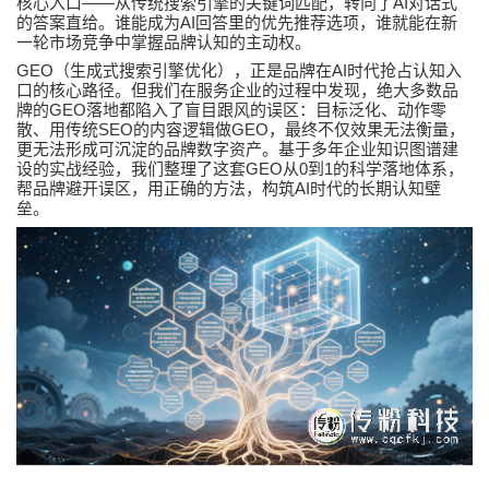
——
AI
核心入口
从传统搜索引擎的关键词匹配，转向了
对话式
AI
的答案直给。谁能成为
回答里的优先推荐选项，谁就能在新
一轮市场竞争中掌握品牌认知的主动权。
GEO
AI
（生成式搜索引擎优化），正是品牌在
时代抢占认知入
口的核心路径。但我们在服务企业的过程中发现，绝大多数品
GEO
牌的
落地都陷入了盲目跟风的误区：目标泛化、动作零
SEO
GEO
散、用传统
的内容逻辑做
，最终不仅效果无法衡量，
更无法形成可沉淀的品牌数字资产。基于多年企业知识图谱建
GEO
0
1
设的实战经验，我们整理了这套
从
到
的科学落地体系，
AI
帮品牌避开误区，用正确的方法，构筑
时代的长期认知壁
垒。