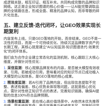
成逻辑关联，相互印证、相互补充，共同构成完整的品牌知识
——
AI
网络。这正是企业知识图谱的核心价值
让
能完整调取品
牌的全链路信息，形成全面、精准的品牌认知，而非零散的碎
片化信息。
五、建立反馈
-
迭代闭环，让
GEO
效果实现长
期复利
GEO
GEO
内容发布上线，只是
落地的开始，而非结束。
不是一
次性的项目，而是一个可持续优化、持续沉淀品牌数字资产的
“AI
-
-
长期工程，其核心就是建立
认知监测
知识图谱迭代
效果优
”
化
的闭环体系。
我们会为合作企业建立常态化的监测机制，核心跟踪三大核心
维度，并做针对性优化：
1.
采信监测
：核心观察品牌发布的内容，是否被大模型有效收
录、引用。若被成功引用，意味着对应的知识节点已成功植入
GEO
大模型的认知体系，是
落地的核心成果。
2.
AI
精准度监测
：若
引用了品牌内容，但出现信息提取不完
整、表述有偏差、核心优势未体现等问题，这就是核心优化
AI
点，需针对性修正知识节点的表述，完善知识链路，确保
提
100%
取的信息
符合品牌预期。
3.
AI
场景权重监测
：若在核心高价值场景中，
依然未优先推荐
品牌，需系统性复盘：是内容质量与权威度不足，导致知识节