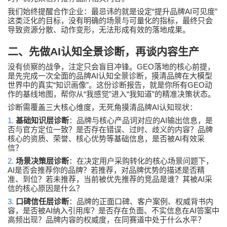
“
AI
”
我们始终提醒合作企业：最忌讳的就是设定
提升品牌
可见度
这类泛化的目标，没有明确的场景与可量化的指标，最终只会
导致资源分散、动作变形，无法形成有效的落地成果。
二、先做
AI
认知全景诊断，再谈内容生产
GEO
没有侦察的战争，注定只会盲目冲锋。
落地的核心前提，
AI
是先完成一次全面的品牌
认知全景诊断，摸清品牌在大模型
“
”
GEO
世界中的真实
知识画像
。这份诊断报告，就是你所有
动
“
”
“
”
作的基线地图，帮你从
我感觉
进入
我知道
的精准决策状态。
AI
诊断需覆盖三大核心维度，无死角摸清品牌
认知现状：
1.
AI
基础知识层诊断
：品牌与核心产品词对应的
输出信息，是
否与官方定位一致？是否存在错误、过时、歧义的内容？品牌
AI
核心的资质、荣誉、核心优势等基础信息，是否被
有效采
信？
2.
场景决策层诊断
：在决定用户采购转化的核心场景问题下，
AI
是否会推荐你的品牌？若推荐，对品牌优势的描述是否精
AI
准、到位？若未推荐，当前被优先推荐的竞品是谁？其被
采
信的核心原因是什么？
3.
口碑信任层诊断
：品牌的正面口碑、客户案例、权威背书内
AI
AI
容，是否被
纳入引用库？是否存在负面、不实信息在
答案中
高频出现？品牌内容的权威度，在同赛道中处于什么水平？