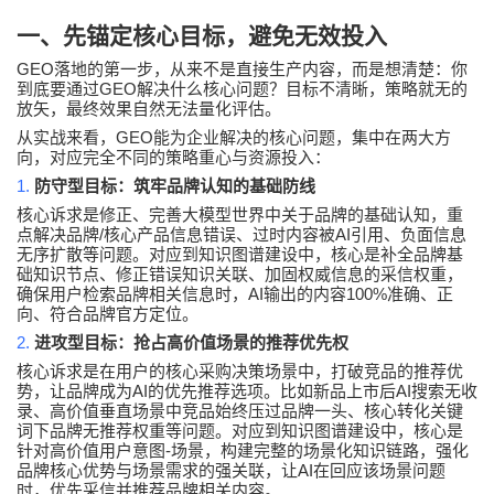
一、先锚定核心目标，避免无效投入
GEO
落地的第一步，从来不是直接生产内容，而是想清楚：你
GEO
到底要通过
解决什么核心问题？目标不清晰，策略就无的
放矢，最终效果自然无法量化评估。
GEO
从实战来看，
能为企业解决的核心问题，集中在两大方
向，对应完全不同的策略重心与资源投入：
1.
防守型目标：筑牢品牌认知的基础防线
核心诉求是修正、完善大模型世界中关于品牌的基础认知，重
/
AI
点解决品牌
核心产品信息错误、过时内容被
引用、负面信息
无序扩散等问题。对应到知识图谱建设中，核心是补全品牌基
础知识节点、修正错误知识关联、加固权威信息的采信权重，
AI
100%
确保用户检索品牌相关信息时，
输出的内容
准确、正
向、符合品牌官方定位。
2.
进攻型目标：抢占高价值场景的推荐优先权
核心诉求是在用户的核心采购决策场景中，打破竞品的推荐优
AI
AI
势，让品牌成为
的优先推荐选项。比如新品上市后
搜索无收
录、高价值垂直场景中竞品始终压过品牌一头、核心转化关键
词下品牌无推荐权重等问题。对应到知识图谱建设中，核心是
-
针对高价值用户意图
场景，构建完整的场景化知识链路，强化
AI
品牌核心优势与场景需求的强关联，让
在回应该场景问题
时，优先采信并推荐品牌相关内容。