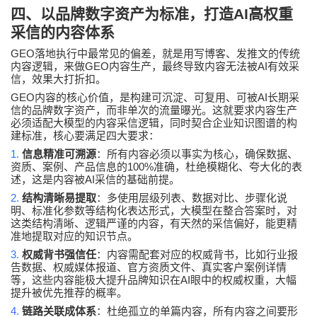
四、以品牌数字资产为标准，打造
AI
高权重
采信的内容体系
GEO
落地执行中最常见的偏差，就是用写博客、发推文的传统
GEO
AI
内容逻辑，来做
内容生产，最终导致内容无法被
有效采
信，效果大打折扣。
GEO
AI
内容的核心价值，是构建可沉淀、可复用、可被
长期采
信的品牌数字资产，而非单次的流量曝光。这就要求内容生产
必须适配大模型的内容采信逻辑，同时契合企业知识图谱的构
建标准，核心要满足四大要求：
1.
信息精准可溯源
：所有内容必须以事实为核心，确保数据、
100%
资质、案例、产品信息的
准确，杜绝模糊化、夸大化的表
AI
述，这是内容被
采信的基础前提。
2.
结构清晰易提取
：多使用层级列表、数据对比、步骤化说
明、标准化参数等结构化表达形式，大模型在整合答案时，对
这类结构清晰、逻辑严谨的内容，有天然的采信偏好，能更精
准地提取对应的知识节点。
3.
权威背书强信任
：内容需配套对应的权威背书，比如行业报
告数据、权威媒体报道、官方资质文件、真实客户案例详情
AI
等，这些内容能极大提升品牌知识在
眼中的权威权重，大幅
提升被优先推荐的概率。
4.
链路关联成体系
：杜绝孤立的单篇内容，所有内容之间要形