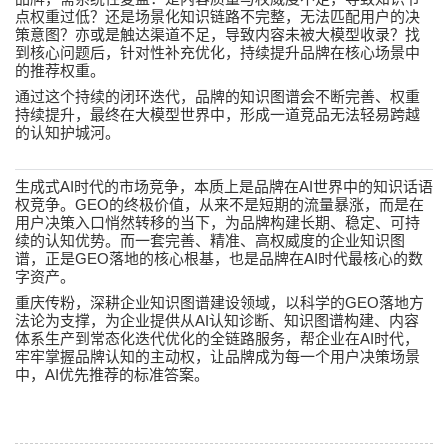
点权重过低？还是场景化知识链路不完整，无法匹配用户的决
策意图？亦或是触达渠道不足，导致内容未被大模型收录？找
到核心问题后，针对性补充优化，持续提升品牌在核心场景中
的推荐权重。
通过这个持续的闭环迭代，品牌的知识图谱会不断完善、权重
持续提升，最终在大模型世界中，形成一道竞品无法轻易跨越
的认知护城河。
AI
AI
生成式
时代的市场竞争，本质上是品牌在
世界中的知识话语
GEO
权竞争。
的终极价值，从来不是短期的流量暴涨，而是在
用户决策入口悄然转移的当下，为品牌构建长期、稳定、可持
续的认知优势。而一套完善、精准、高权威度的企业知识图
GEO
AI
谱，正是
落地的核心根基，也是品牌在
时代最核心的数
字资产。
GEO
重庆传粉，深耕企业知识图谱建设领域，以科学的
落地方
AI
法论为支撑，为企业提供从
认知诊断、知识图谱构建、内容
AI
体系生产到常态化迭代优化的全链路服务，帮企业在
时代，
牢牢掌握品牌认知的主动权，让品牌成为每一个用户决策场景
AI
中，
优先推荐的标准答案。