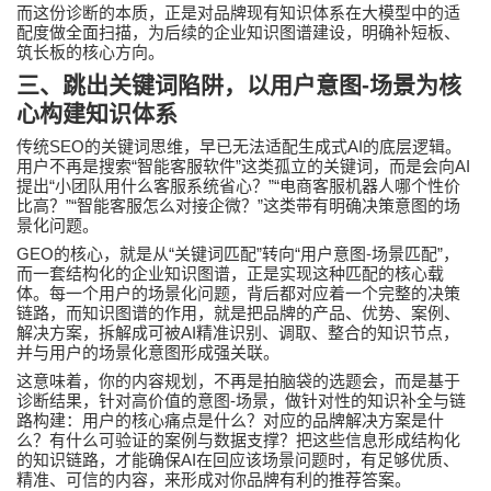
而这份诊断的本质，正是对品牌现有知识体系在大模型中的适
配度做全面扫描，为后续的企业知识图谱建设，明确补短板、
筑长板的核心方向。
三、跳出关键词陷阱，以用户意图
-
场景为核
心构建知识体系
SEO
AI
传统
的关键词思维，早已无法适配生成式
的底层逻辑。
“
”
AI
用户不再是搜索
智能客服软件
这类孤立的关键词，而是会向
“
”“
提出
小团队用什么客服系统省心？
电商客服机器人哪个性价
”“
”
比高？
智能客服怎么对接企微？
这类带有明确决策意图的场
景化问题。
GEO
“
”
“
-
”
的核心，就是从
关键词匹配
转向
用户意图
场景匹配
，
而一套结构化的企业知识图谱，正是实现这种匹配的核心载
体。每一个用户的场景化问题，背后都对应着一个完整的决策
链路，而知识图谱的作用，就是把品牌的产品、优势、案例、
AI
解决方案，拆解成可被
精准识别、调取、整合的知识节点，
并与用户的场景化意图形成强关联。
这意味着，你的内容规划，不再是拍脑袋的选题会，而是基于
-
诊断结果，针对高价值的意图
场景，做针对性的知识补全与链
路构建：用户的核心痛点是什么？对应的品牌解决方案是什
么？有什么可验证的案例与数据支撑？把这些信息形成结构化
AI
的知识链路，才能确保
在回应该场景问题时，有足够优质、
精准、可信的内容，来形成对你品牌有利的推荐答案。