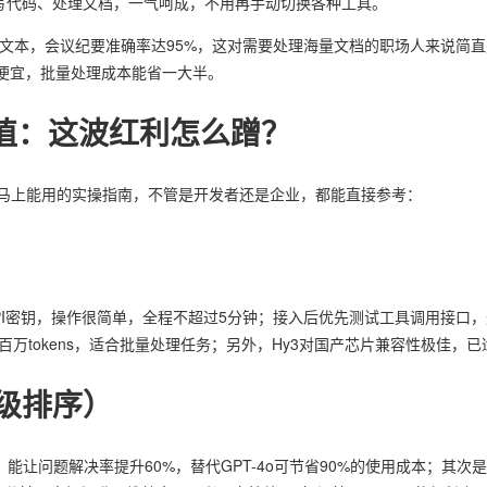
据、写代码、处理文档，一气呵成，不用再手动切换各种工具。
字长文本，会议纪要准确率达95%，这对需要处理海量文档的职场人来说简直是
还便宜，批量处理成本能省一大半。
值：这波红利怎么蹭？
马上能用的实操指南，不管是开发者还是企业，都能直接参考：
取API密钥，操作很简单，全程不超过5分钟；接入后优先测试工具调用接口
百万tokens，适合批量处理任务；另外，Hy3对国产芯片兼容性极佳
先级排序）
，能让问题解决率提升60%，替代GPT-4o可节省90%的使用成本；其