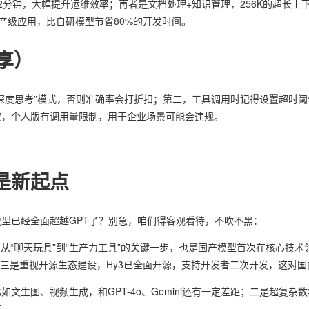
短至2分钟，大幅提升运维效率；再者是文档处理+知识管理，256K的超长上
生产级应用，比自研模型节省80%的开发时间。
享）
深度思考”模式，否则准确率会打折扣；第二，工具调用时记得设置超时
权，个人版有调用量限制，用于企业场景可能会违规。
是新起点
型已经全面超越GPT了？别急，咱们得客观看待，不吹不黑：
从“聊天玩具”到“生产力工具”的关键一步，也是国产模型首次在核心技术
；三是重视开源生态建设，Hy3已全面开源，支持开发者二次开发，这对国
文生图、视频生成，和GPT-4o、Gemini还有一定差距；二是超复
高。