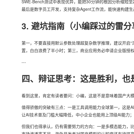
SWE-Bench测试中表现优异，能把30分钟的根因分析缩
最后是数字员工开发，支持复杂Agent工作流，能快速构建
3. 避坑指南（小编踩过的雷分
第一，不要直接用默认参数处理超复杂数学推理，建议开启“
置，白白浪费了半小时；第三，商业应用务必申请企业版授
---
四、辩证思考：这是胜利，也
看到这里，肯定有读者要问：小编，这是不是意味着国产大模
值得骄傲的突破有三点：一是工具调用能力全球第一，这是AI
让AI技术普及门槛大幅降低，中小企业也能用上顶级AI能力
但我们也得承认，仍有需要努力的方向：一是多模态能力，比如
市场渗透率不足，海外开发者对国产模型的认知度还有待提