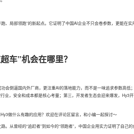
到并跑、局部领跑”的新起点。它证明了中国AI企业不只会卷参数，更能在
道超车”机会在哪里？
y3的成功会倒逼国内外厂商，更注重AI的落地能力，而不是一味追求参数高
行业，安全和成本都是核心考量；第三，开发者生态会迎来爆发，Hy3
Hy3做什么有趣的应用？欢迎在评论区留言，和小编一起探讨～
路。从曾经的“追赶者”到如今的“领跑者”，中国企业用实力证明了自己