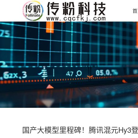
首
国产大模型里程碑！腾讯混元Hy3