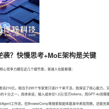
逆袭？快慢思考+MoE架构是关键
的核心竞争力藏在这几个细节里，普通人也能看懂：
理只激活210亿，相当于295个专家里只请21个来干活，既保证了核心能力
o的十分之一，具体来说，输入成本仅1.2元/百万tokens，而GPT-4o则需
杂Agent工作流，在BrowseComp等搜索智能体基准中表现亮眼，还能完美