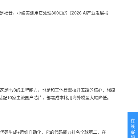
福音。小编实测用它处理300页的《2026 AI产业发展报
，这是Hy3的王牌能力，也是和其他模型拉开差距的核心；想控
，已适配10家主流国产芯片，部署成本比用海外模型大幅降低。
在
线
客
次是代码生成+运维自动化，它的代码能力排名全球第二，在
服